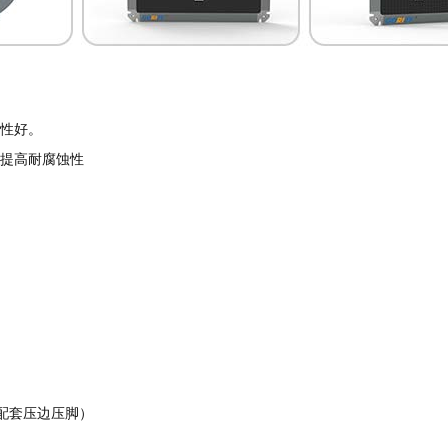
滑性好。
形提高耐腐蚀性
配套压边压脚）