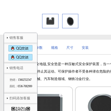
销售客服
详情
参数
规格
尺寸
安装
GRDT系列安全地毯,安全垫是一种压敏式安全保护装置，当
销售电话
保护的机器以停止其运动。可保护操作者不受各种潜在危险的
机械、压力机械、汽车制造领域、钢铁冶金行业。
热销：
15662552547
座机：
0536-7082999
扫码添加客服