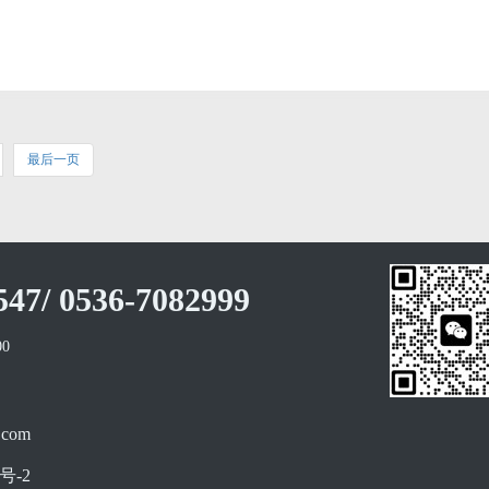
最后一页
547
/
0536-7082999
00
.com
号-2