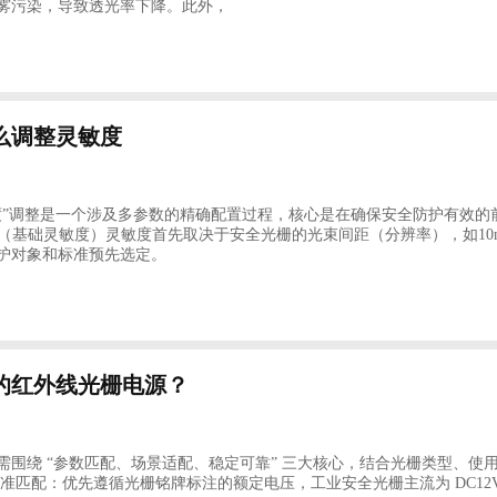
雾污染，导致透光率下降。此外，
么调整灵敏度
度”调整是一个涉及多参数的精确配置过程，核心是在确保安全防护有效
选择（基础灵敏度）灵敏度首先取决于安全光栅的光束间距（分辨率），如10
护对象和标准预先选定。
的红外线光栅电源？
需围绕 “参数匹配、场景适配、稳定可靠” 三大核心，结合光栅类型、
准匹配：优先遵循光栅铭牌标注的额定电压，工业安全光栅主流为 DC12V-24